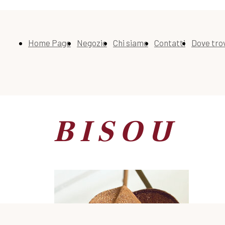
Home Page
Negozio
Chi siamo
Contatti
Dove tro
B I S O U