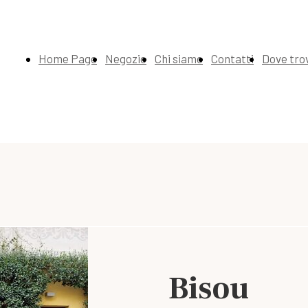
Home Page
Negozio
Chi siamo
Contatti
Dove tro
Bisou